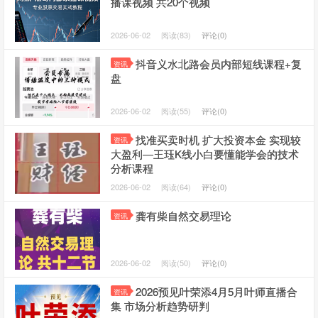
播课视频 共20个视频
2026-06-02
阅读(83)
评论(0)
抖音义水北路会员内部短线课程+复
资讯
盘
2026-06-02
阅读(55)
评论(0)
找准买卖时机 扩大投资本金 实现较
资讯
大盈利—王珏K线小白要懂能学会的技术
分析课程
2026-06-02
阅读(64)
评论(0)
龚有柴自然交易理论
资讯
2026-06-02
阅读(50)
评论(0)
2026预见叶荣添4月5月叶师直播合
资讯
集 市场分析趋势研判