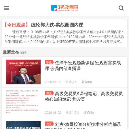
【今日观点】
缠论郭大侠-实战圈圈内课
课程目录： 0108圈内课：关K战法实战教学案例讲解.mp4 0115圈内课：
30分钟一笔战法实战教学案例讲解.mp4 0122圈内课：30分钟一笔战法实战教
学案例讲解.mp4 0405圈内课：以上证500ETF为例讲解中枢画法以及寻找买...
最新发布
第3页
任泽平宏观趋势课程 宏观财富实战
资讯
课 会员内部直播课
2026-06-02
阅读(78)
评论(0)
高级交易员K课程笔记，高级交易员
资讯
核心知识笔记 共87页
2026-06-02
阅读(121)
评论(0)
刘杰-杰哥投资分析技术分析内部录
资讯