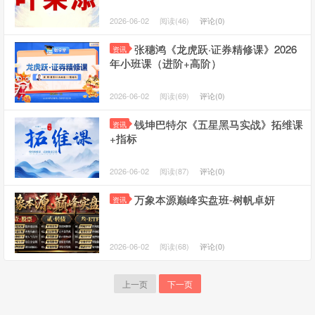
2026-06-02
阅读(46)
评论(0)
张穗鸿《龙虎跃·证券精修课》2026
资讯
年小班课（进阶+高阶）
2026-06-02
阅读(69)
评论(0)
钱坤巴特尔《五星黑马实战》拓维课
资讯
+指标
2026-06-02
阅读(87)
评论(0)
万象本源巅峰实盘班-树帆卓妍
资讯
2026-06-02
阅读(68)
评论(0)
上一页
下一页