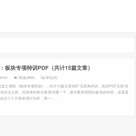
：板块专项特训PDF（共计15篇文章）
dmin
阅读(466)
评论(0)
道之熠的《板块专项特训》，共计15篇文章360°无死角特训，高清PDF文档 前
关知识点之前，先简单的和大家再沟通一下，因为要弄明明白板块的内容，还是需
会分三个方面来进行分析：第一：...