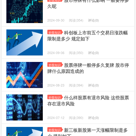
炒股知识
久呢
2024-09-30
阅读(354)
评论(0)
科创板上市前五个交易日涨跌幅
炒股知识
限制是多少 规定如下
2024-09-06
阅读(350)
评论(0)
股票停牌一般停多久复牌 股市停
炒股知识
牌什么原因造成的
2024-08-23
阅读(394)
评论(0)
什么样股票有退市风险 这些股票
炒股知识
存在退市风险
2024-07-12
阅读(390)
评论(0)
新三板新股第一天涨幅限制是多
炒股知识
少 规则如下