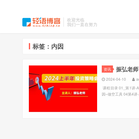
欢迎光临
我们一直在努力
标签：内因
振弘老师
资讯
2024-04-10
a
课程目录 01_第1讲
因–做空工具 04第4讲