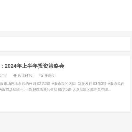
：2024年上半年投资策略会
dmin
阅读(416)
评论(0)
-A股市场连续杀跌的外因 02第2讲-A股杀跌的内因–新股发行 03第3讲-A股杀跌内
-A股市场底部–壮士断腕或杀透估值底 05第5讲-大盘底部区域究竟在哪...