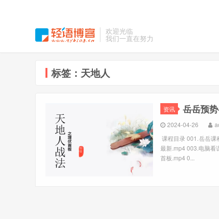
欢迎光临
我们一直在努力
标签：天地人
岳岳预势
资讯
2024-04-26
a
课程目录 001.岳岳
最新.mp4 003.电脑
首板.mp4 0...