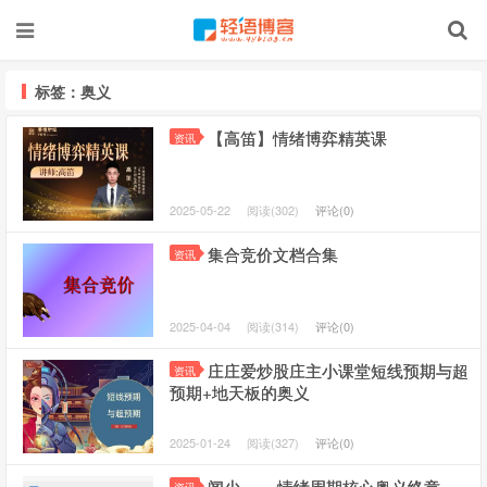
标签：奥义
【高笛】情绪博弈精英课
资讯
2025-05-22
阅读(302)
评论(0)
集合竞价文档合集
资讯
2025-04-04
阅读(314)
评论(0)
庄庄爱炒股庄主小课堂短线预期与超
资讯
预期+地天板的奥义
2025-01-24
阅读(327)
评论(0)
闻少－－ 情绪周期核心奥义终章