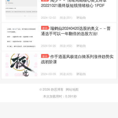
资讯
20221021最终版短线情绪核心 1PDF
2024-12-02
阅读(351)
评论(0)
瑞鹤仙20240420选股的奥义－－普
资讯
通选手可以一年翻倍的选股方法!
2024-04-26
阅读(452)
评论(0)
作手逍遥风极道白骑系列涨停趋势实
资讯
战初阶课
2024-03-09
阅读(423)
评论(0)
© 2026
静思博客
网站地图
本次加载用时：0.391秒