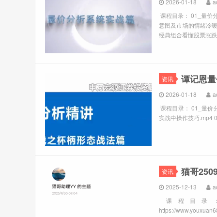
2026-01-18
a
课程目录： 01_量价
意图及市场的情绪冷暖.
经典组合看懂股票涨跌信号
谭记恩量
资讯
2026-01-18
a
课程目录： 01_量价
实战中操作技巧.mp4 04_
猫哥25
资讯
2025-12-13
a
课程目录： 
https://www.youxuan6