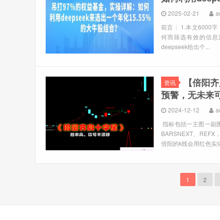
2025-02-21
a
前言： 1.本文6000字
何而筛选有效的信息源?
deepseek给出个...
【倍阳齐
资讯
预警，无未来
2024-12-12
a
指标包括一主图一副
BARSNEXT、R
倍阳的k线会用红色实体
1
2