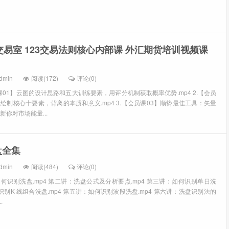
的交易室 123交易法则核心内部课 外汇期货培训视频课
dmin
阅读(172)
评论(0)
课01】云图的设计思路和五大训练要素，用评分机制获取概率优势.mp4 2.【会员
线绘制核心十要素，背离的本质和意义.mp4 3.【会员课03】顺势最佳工具：矢量
你对市场能量...
盘全集
dmin
阅读(484)
评论(0)
何识别洗盘.mp4 第二讲：洗盘公式及分析要点.mp4 第三讲：如何识别单日洗
何识别K 线组合洗盘.mp4 第五讲：如何识别波段洗盘.mp4 第六讲：洗盘识别法的
.