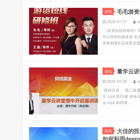
毛毛游资
资讯
2025-07-07
a
《游资短线研修班》
可以简单的描述成“龙头
简单易懂并且深度直观
量学云讲
资讯
2025-03-06
a
课程目录： 第三级量学
庄.mp4 第03课 单
金.mp4 第06课 ...
大佳的投
资讯
如何利用deep