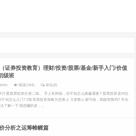
（证券投资教育）理财/投资/股票/基金/新手入门/价值
初级班
dmin
阅读(164)
评论(0)
天打通股票投资任督二脉。 手上有闲钱，但不知怎么跑赢通胀? 股票投资是对抗
但不知怎么入门? 2套简易投资策略为您奉上 大多数人都亏钱，我能突围吗? 年化
法了解一下 既想赚的多，...
价分析之运筹帷幄篇