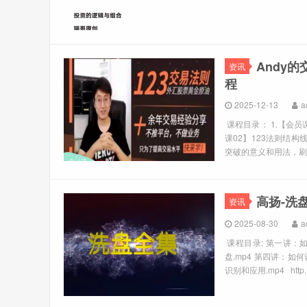
Andy
资讯
程
2025-12-13
a
课程目录： 1.【会员
课02】123法则结构
突破的意义和用法，刷新
高扬-洗
资讯
2025-08-30
a
课程目录; 第一讲：如
盘.mp4 第四讲：如
识别和应用.mp4 http..