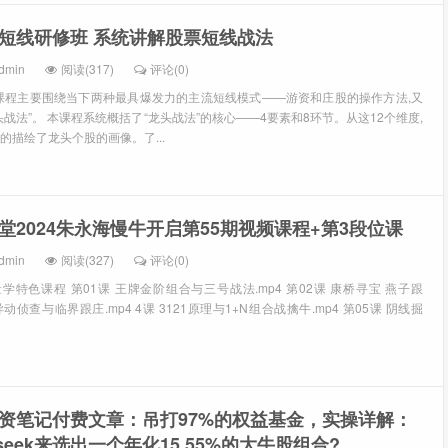
短线研修班 系统讲解股票短线战法
dmin
阅读(317)
评论(0)
课程主要围绕当下两种最具爆发力的主流短线模式——游资和庄股的操作方法,又
战法”。 本课程系统概括了“龙头战法”的核心——4要素和8环节。从这12个维度,
的描绘了龙头个股的画像。了...
堂2024朱永海慢牛开启第55期视频课程+第3段位课
dmin
阅读(327)
评论(0)
特色课程 第01课 王牌金阶组合与三号战法.mp4 第02课 康桥寻宝 燕子跟
枪异动侦查与临界跟庄.mp4 4课 3121原理与1+N组合战擒牛.mp4 第05课 阴线掘
资笔记付费文章：吊打97%的权益基金，实操详解：
seek来选出一个年化15.55%的大牛股组合?