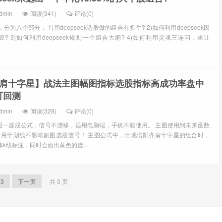
dmin
阅读(341)
评论(0)
，分为八个部分： 1)用deepseek选股做的组合有多牛? 2)如何利用deepseek因
 3)如何利用deepseek规划一个组合大纲? 4)如何利用灵魂三连问，来让
肩十字星】战法主图幅图指标选股指标高成功率盘中
可回测
dmin
阅读(328)
评论(0)
图一选股公式，信号不漂移，适用电脑端，手机不能使用。 主图使用到未来函数
EFX，用于划线不影响副图选股信号！ 主图公式中，出现倍阳齐肩十字星的组合时，
k线标注，同时会画出黄色的虚...
3
下一页
共 3 页