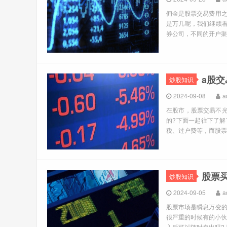
佣金是股票交易费用
是万几呢，我们继续看
券公司，不同的开户渠
a股
炒股知识
2024-09-08
a
在股市，股票交易不
的?下面一起往下了解
税、过户费等，而股票的
股票
炒股知识
2024-09-05
a
股票市场是瞬息万变
很严重的时候有的小伙
入后可以随时卖出吗? 