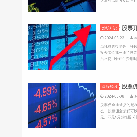
股票
炒股知识
2024-08-23
a
虽说股票投资是一种
投资者也都开通了股票
后不使用会产生费用吗?
股票
炒股知识
2024-08-08
a
股票佣金通常指的是
么，股票佣金最低可以
元。不足5元的按照5计