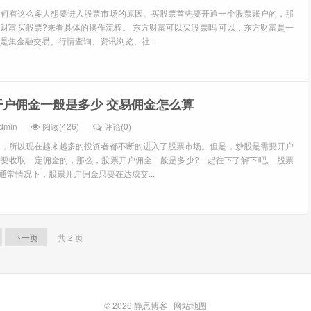
为何有这么多人想要进入股票市场的原因。买股票首先要开通一个股票账户的，那
财富买股票?来看具体的操作流程。 东方财富可以买股票吗 可以，东方财富是一
是集金融交易、行情查询、资讯浏览、社...
开户佣金一般是多少 交易佣金怎么算
dmin
阅读(426)
评论(0)
的，所以现在越来越多的投资者都不断的进入了股票市场。但是，炒股是需要开户
要收取一定佣金的，那么，股票开户佣金一般是多少?一起往下了解下吧。 股票
通常情况下，股票开户佣金只要在达成交...
下一页
共 2 页
© 2026
静思博客
网站地图