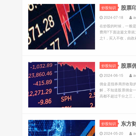
股票
炒股知识
2024-07-18
a
在炒股的时候，一般
费用?下面这篇文章就
之1，买入不收，由政
股票
炒股知识
2024-06-15
a
佣金是指券商所收取
解，不知道股票佣金一
高都不超过千分之三，一般
东方
炒股知识
2024-05-20
a