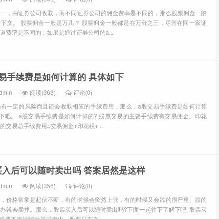
之一，由证券公司收取，而不同证券公司的佣金费率是不同的，那么股票佣金一般
下文。 股票佣金一般是万几？ 股票佣金一般都是在万分之三，尽管在同一家证
道费率是不同的，如果是通过证券公司的a...
交易手续费是如何计算的 具体如下
dmin
阅读(363)
评论(0)
光有一定的风险而且还会收取相应的手续费用，那么，a股交易手续费是如何计算
下吧。 a股交易手续费是如何计算的? 股票交易的主要手续费有交易佣金、印花
交易总手续费用=交易佣金+印花税+...
买入后可以随时卖出吗 答案居然是这样
dmin
阅读(356)
评论(0)
的，价格常常是起伏不断，有的时候会突然上涨，有的时候又会跌的很严重。跌的
办就会卖掉。那么，股票买入后可以随时卖出吗?下面一起往下了解下吧! 股票买
股票不可以随时买进卖出，股票只有在...