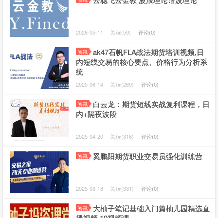
资讯
2026-05-11
阅读(59)
评论(0)
ak47石帆FLA战法期货培训视频,日
资讯
内短线交易的核心要点、价格行为分析系
统
2025-06-14
阅读(269)
评论(0)
白云龙：期货短线实战复利课程，日
资讯
内+隔夜波段
2025-04-20
阅读(316)
评论(0)
奚鹏阳期货职业交易员强化训练营
资讯
2025-03-18
阅读(331)
评论(0)
大柚子笔记基础入门篇柚儿园精选直
资讯
播视频 10视频课