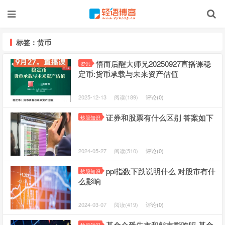
标签：货币
悟而后醒大师兄20250927直播课稳
资讯
定币:货币承载与未来资产估值
2025-12-13
阅读(189)
评论(0)
证券和股票有什么区别 答案如下
炒股知识
2024-05-27
阅读(510)
评论(0)
ppi指数下跌说明什么 对股市有什
炒股知识
么影响
2024-03-07
阅读(419)
评论(0)
基金会受牛市和熊市影响吗 基金