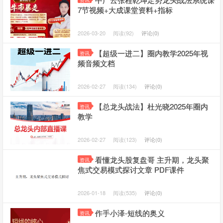
资讯
7节视频+大成课堂资料+指标
2026-03-20
阅读(92)
评论(0)
【超级一进二】圈内教学2025年视
资讯
频音频文档
2026-02-27
阅读(134)
评论(0)
【总龙头战法】杜光晓2025年圈内
资讯
教学
2026-02-27
阅读(123)
评论(0)
看懂龙头股复盘哥 主升期，龙头聚
资讯
焦式交易模式探讨文章 PDF课件
2026-01-18
阅读(535)
评论(0)
作手小泽-短线的奥义
资讯