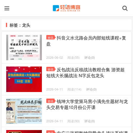
标签：龙头
抖音义水北路会员内部短线课程+复
资讯
盘
2026-06-02
阅读(55)
评论(0)
反包战法反核战法教程合集 游资超
资讯
短线大长腿战法 N字反包龙头
2026-04-11
阅读(114)
评论(0)
钱坤大学堂策马营小满先生题材与龙
资讯
头交易专题10月份公开课
2026-04-11
阅读(93)
评论(0)
中广云张程乾坤定势龙头战法系统课