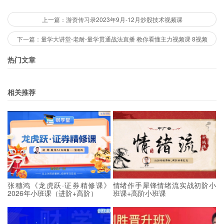
上一篇：游资传习录2023年9月-12月炒股技术视频课
下一篇：量学大讲堂-老耐-量学贯通战法直播 教你看懂主力视频课 8视频
热门文章
相关推荐
张穗鸿《龙虎跃·证券精修课》
情绪作手犀锋情绪流实战初阶小
2026年小班课（进阶+高阶）
班课+高阶小班课