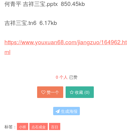
何青平 吉祥三宝.pptx 850.45kb
吉祥三宝.tn6 6.17kb
https://www.youxuan68.com/jiangzuo/164962.ht
ml
0
个人
已赞
赞一个
收藏 (
0
)
生成海报
标签：
小班
点石成金
百日