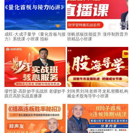
成旺-大成子量学《量化首板与接
张帆抓板技能提升 涨停制胜晋升
力》系统课 小班课 指标
班精品小班课
缪竹梁-高阶妙手实战班 老缪妙手
刘琦男刘琦老师寻龙私密圈机构
跟庄高阶实战直播课
藏金术股海导学小班课