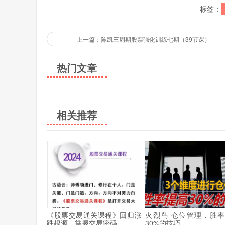
标签：
上一篇：陈凯三周期股票强化训练七期（39节课）
热门文章
相关推荐
《股票交易通关课程》回归涨
火烈鸟 仓位管理，胜
跌根源、掌握交易密码
30%的技巧