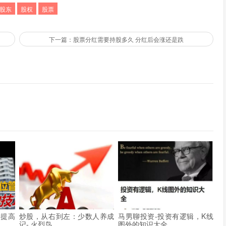
股东
股权
股票
下一篇：股票分红需要持股多久 分红后会涨还是跌
率提高
炒股，从右到左：少数人养成
马男聊投资-投资有逻辑，K线
记- 火烈鸟
图外的知识大全