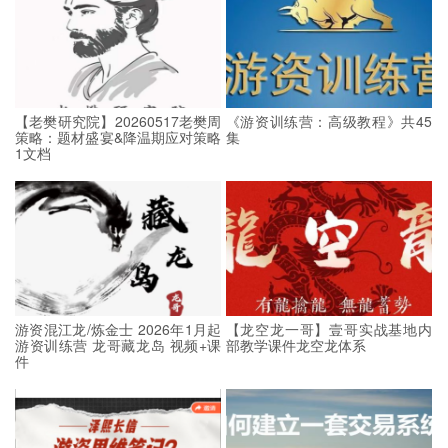
【老樊研究院】20260517老樊周
《游资训练营：高级教程》共45
策略：题材盛宴&降温期应对策略
集
1文档
游资混江龙/炼金士 2026年1月起
【龙空龙一哥】壹哥实战基地内
游资训练营 龙哥藏龙岛 视频+课
部教学课件龙空龙体系
件