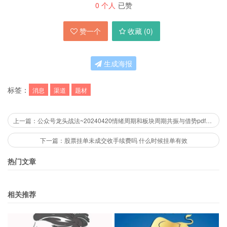
0
个人
已赞
赞一个
收藏 (
0
)
生成海报
标签：
消息
渠道
题材
上一篇：公众号龙头战法~20240420情绪周期和板块周期共振与借势pdf文档
下一篇：股票挂单未成交收手续费吗 什么时候挂单有效
热门文章
相关推荐