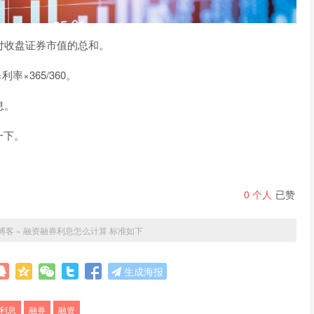
付收盘证券市值的总和。
率×365/360。
息。
一下。
0
个人
已赞
博客
»
融资融券利息怎么计算 标准如下
生成海报
利息
融券
融资