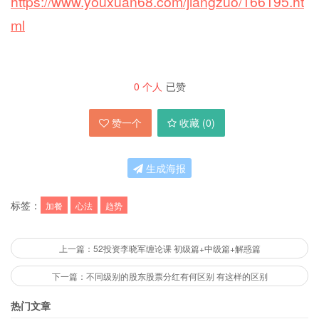
https://www.youxuan68.com/jiangzuo/166195.ht
ml
0
个人
已赞
赞一个
收藏 (
0
)
生成海报
标签：
加餐
心法
趋势
上一篇：52投资李晓军缠论课 初级篇+中级篇+解惑篇
下一篇：不同级别的股东股票分红有何区别 有这样的区别
热门文章