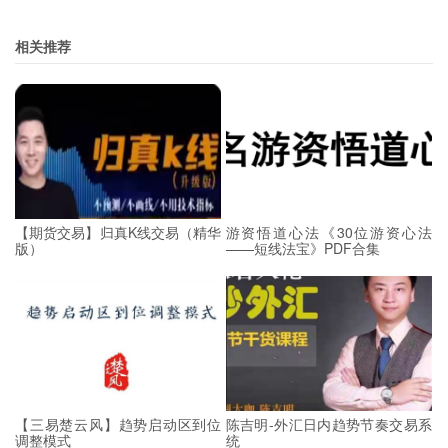
相关推荐
【期货交易】归真K线交易（精华
游资悟道心法《30位游资心法
版）
——短线法宝》PDF合集
【三易楚云风】趋势启动区到位
陈吉明-外汇日内趋势节奏交易系
调整模式
统