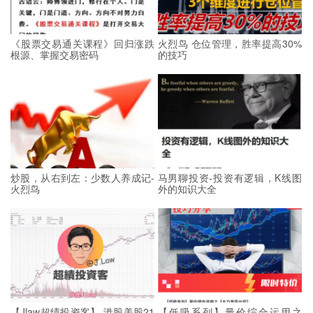
《股票交易通关课程》回归涨跌
火烈鸟 仓位管理，胜率提高30%
根源、掌握交易密码
的技巧
炒股，从右到左：少数人养成记-
马男聊投资-投资有逻辑，K线图
火烈鸟
外的知识大全
【Jlaw超绩投资客】 港股美股21
【低吸系列】量价综合运用之