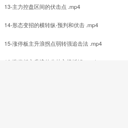
13-主力控盘区间的伏击点 .mp4
14-形态变招的横转纵-预判和伏击 .mp4
15-涨停板主升浪拐点弱转强追击法 .mp4
16-涨停板主升浪的分歧入场拆解 .mp4
17-利用失败主升浪套利低吸法 .mp4
18-试盘节奏看成效-定空间狙击位 .mp4
19-时间顶的应对和套利模式 .mp4