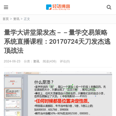
首页
资讯
正文
>
>
量学大讲堂梁发杰－－量学交易策略
系统直播课程：20170724天刀发杰逃
顶战法
2024-06-23
分类：
资讯
阅读(436)
评论(0)