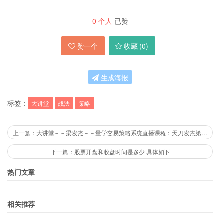
0
个人
已赞
赞一个
收藏 (
0
)
生成海报
标签：
大讲堂
战法
策略
上一篇：大讲堂－－梁发杰－－量学交易策略系统直播课程：天刀发杰第5课高量柱逃顶
下一篇：股票开盘和收盘时间是多少 具体如下
热门文章
相关推荐