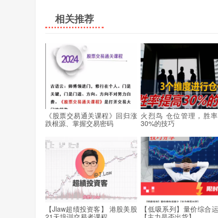
相关推荐
《股票交易通关课程》回归涨
火烈鸟 仓位管理，胜
跌根源、掌握交易密码
30%的技巧
【Jlaw超绩投资客】 港股美股
【低吸系列】量价综合
21天培训交易者课程
【主力是否出货】