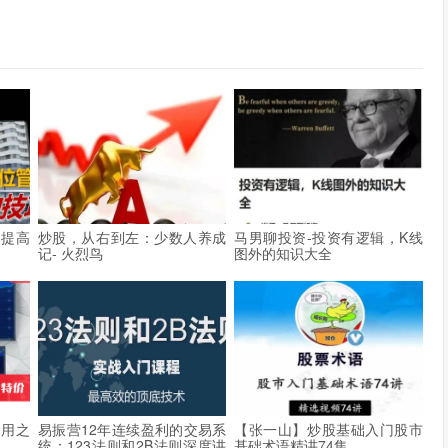
率提高
炒股，从右到左：少数人养成
马男聊投资-投资有逻辑，K线
记- 火烈鸟
图外的知识大全
运用之
易振营12年连续盈利的交易系
【张一山】炒股基础入门股市
统：123法则和2B法则深度讲
基础术语精讲74集