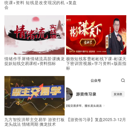
统课+资料 短线是改变现况的机
+复盘
会
情绪作手犀锋情绪流高阶课擒龙
极致短线客曹彬彬线下课-彬谋天
捉妖短线交易课程+资料指标
下密训营视频+学习资料+版面指
标
九方智投洪帮主交易学 游资打板
【游资传习录】复盘2025.3-12月
龙头战法 情绪周期 擒龙技术