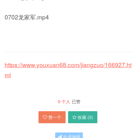
0702龙家军.mp4
https://www.youxuan68.com/jiangzuo/166927.ht
ml
0
个人
已赞
赞一个
收藏 (
0
)
生成海报