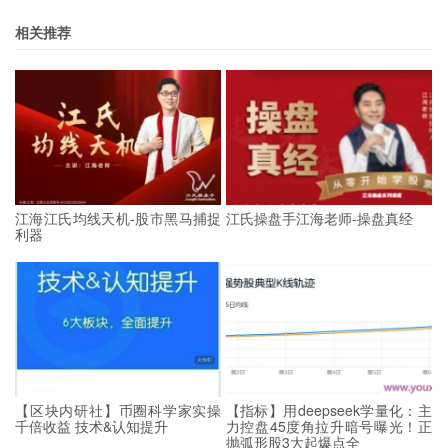
相关推荐
江海江氏均线天机-股市黑马捕捉
江氏操盘手江海老师-操盘真经
利器
【区块内研社】币圈科学家实操
【指标】用deepseek学量化：主
千倍收益 技术&认知提升
力控盘45度角拉升暗号曝光！正
抛弧形股3大起爆点全