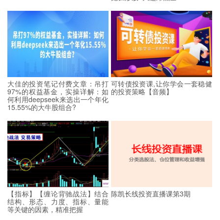
大佳的投资笔记付费文章：吊打
可转债投资课,让你学会一套稳健
97%的权益基金，实操详解：如
的投资策略【音频】
何利用deepseek来选出一个年化
15.55%的大牛股组合?
【指标】【缠论背驰战法】结合
陈凯长线投资直播课第3期
结构、形态、力度、指标、量能
等关键的因素，精准把握