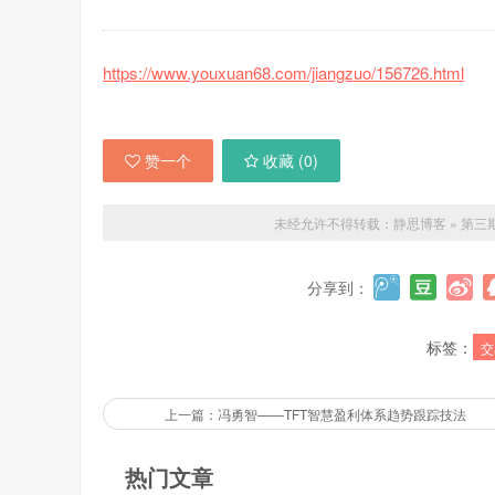
https://www.youxuan68.com/jiangzuo/156726.html
赞一个
收藏 (
0
)
未经允许不得转载：
静思博客
»
第三
分享到：
标签：
交
上一篇：冯勇智——TFT智慧盈利体系趋势跟踪技法
热门文章