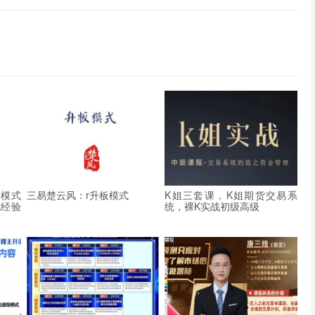
对模式
三易楚云风：r升板模式
K姐三套课，K姐期货交易系
况经验
统，裸K实战初级高级