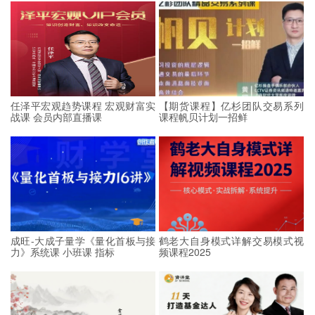
任泽平宏观趋势课程 宏观财富实
【期货课程】亿杉团队交易系列
战课 会员内部直播课
课程帆贝计划一招鲜
成旺-大成子量学《量化首板与接
鹤老大自身模式详解交易模式视
力》系统课 小班课 指标
频课程2025