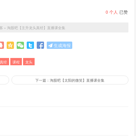
0
个人
已赞
客
»
淘股吧【主升龙头真经】直播课全集
生成海报
真经
课程
龙头
下一篇：淘股吧【太阳的微笑】直播课全集