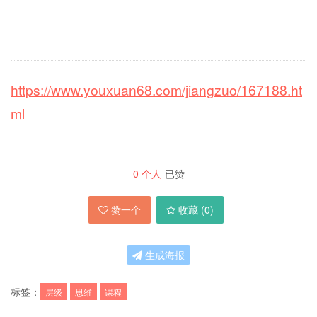
https://www.youxuan68.com/jiangzuo/167188.ht
ml
0
个人
已赞
赞一个
收藏 (
0
)
生成海报
标签：
层级
思维
课程