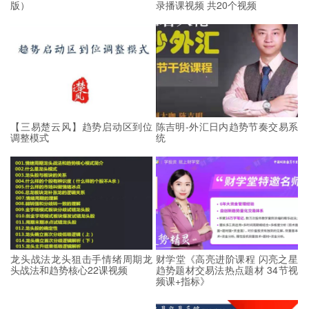
版）
录播课视频 共20个视频
【三易楚云风】趋势启动区到位
陈吉明-外汇日内趋势节奏交易系
调整模式
统
龙头战法龙头狙击手情绪周期龙
财学堂《高亮进阶课程 闪亮之星
头战法和趋势核心22课视频
趋势题材交易法热点题材 34节视
频课+指标》