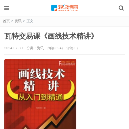
首页
资讯
正文
>
>
瓦特交易课《画线技术精讲》
2024-07-30
分类：
资讯
阅读(394)
评论(0)