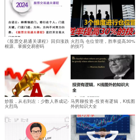
《股票交易通关课程》回归涨跌
火烈鸟 仓位管理，胜率提高30%
根源、掌握交易密码
的技巧
炒股，从右到左：少数人养成记-
马男聊投资-投资有逻辑，K线图
火烈鸟
外的知识大全