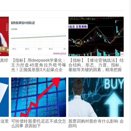
盘真经
【指标】用deepseek学量化：
【指标】【缠论背驰战法】结
主力控盘45度角拉升暗号曝
合结构、形态、力度、指标、
光！正抛弧形股3大起爆点全
量能等关键的因素，精准把握
看这里
可转债转股委托迟迟不成交怎
股票回购对股价有什么影响 会
么回事 原因如下
跌吗