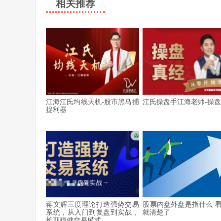
相关推荐
江海江氏均线天机-股市黑马捕
江氏操盘手江海老师-操
捉利器
蒋文辉三度理论打造强势交易
股票内盘外盘是指什么 
系统，从入门到复盘到实战，
就清楚了
长期稳健交易模式