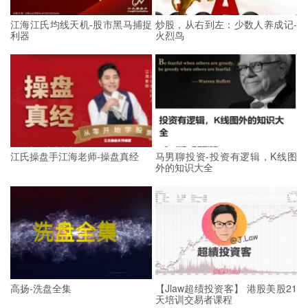
江海江氏均线天机-股市黑马捕捉
炒股，从右到左：少数人养成记-
利器
火烈鸟
江氏操盘手江海老师-操盘真经
马男聊投资-投资有逻辑，K线图
外的知识大全
高扬-洗盘全集
【Jlaw超绩投资客】 港股美股21
天培训交易者课程