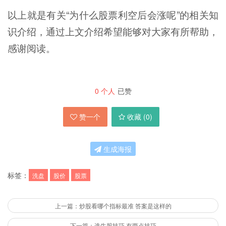
以上就是有关“为什么股票利空后会涨呢”的相关知
识介绍，通过上文介绍希望能够对大家有所帮助，
感谢阅读。
0
个人
已赞
赞一个
收藏 (
0
)
生成海报
标签：
洗盘
股价
股票
上一篇：炒股看哪个指标最准 答案是这样的
下一篇：选牛股技巧 有两点技巧