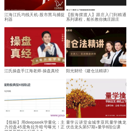
江海江氏均线天机-股市黑马捕捉
【股海摆渡人】跟庄入门到精通
利器
系列课程，船长教你擒庄跟庄
江氏操盘手江海老师-操盘真经
阳光财经《建仓法精讲》
【指标】用deepseek学量化：主
量学云讲堂金城李亚民量学擒龙
力控盘45度角拉升暗号曝光！正
伏击龙头第57期+量学8段位课