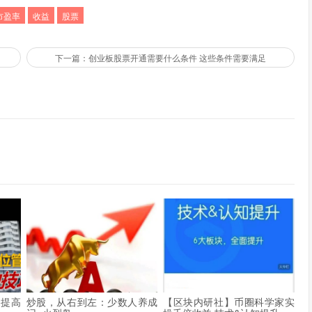
市盈率
收益
股票
下一篇：创业板股票开通需要什么条件 这些条件需要满足
率提高
炒股，从右到左：少数人养成
【区块内研社】币圈科学家实