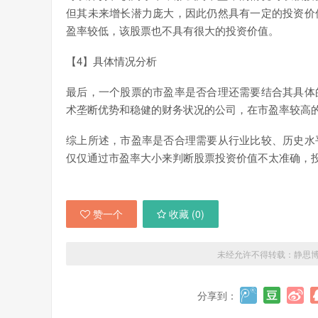
但其未来增长潜力庞大，因此仍然具有一定的投资价
盈率较低，该股票也不具有很大的投资价值。
【4】具体情况分析
最后，一个股票的市盈率是否合理还需要结合其具体
术垄断优势和稳健的财务状况的公司，在市盈率较高
综上所述，市盈率是否合理需要从行业比较、历史水
仅仅通过市盈率大小来判断股票投资价值不太准确，
赞一个
收藏 (
0
)
未经允许不得转载：
静思
分享到：