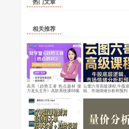
热门文章
相关推荐
高亮《趋势王者 热点题材 接
云图六哥高级课程,牛股
力龙头主升》高阶系统课59集
辑、市场情绪分析和预判