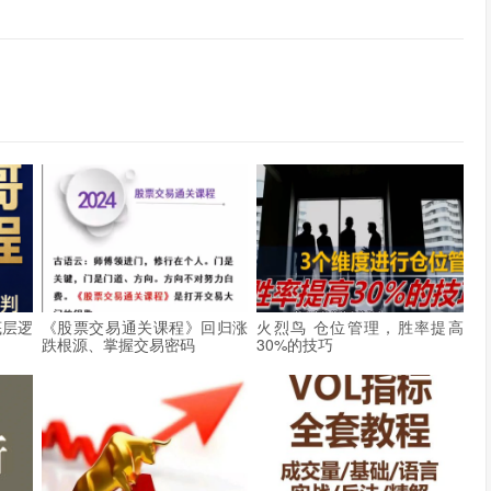
底层逻
《股票交易通关课程》回归涨
火烈鸟 仓位管理，胜率提高
跌根源、掌握交易密码
30%的技巧