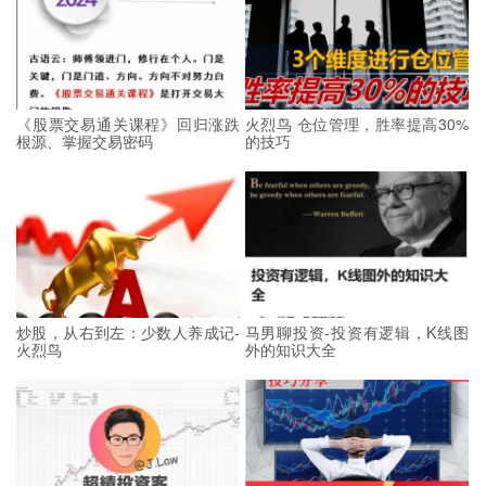
《股票交易通关课程》回归涨跌
火烈鸟 仓位管理，胜率提高30%
根源、掌握交易密码
的技巧
炒股，从右到左：少数人养成记-
马男聊投资-投资有逻辑，K线图
火烈鸟
外的知识大全