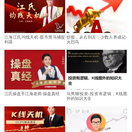
江海江氏均线天机-股市黑马捕捉
炒股，从右到左：少数人养成记-
利器
火烈鸟
江氏操盘手江海老师-操盘真经
马男聊投资-投资有逻辑，K线图
外的知识大全