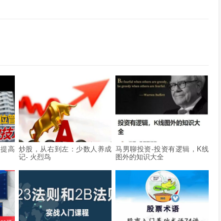
率提高
炒股，从右到左：少数人养成
马男聊投资-投资有逻辑，K线
记- 火烈鸟
图外的知识大全