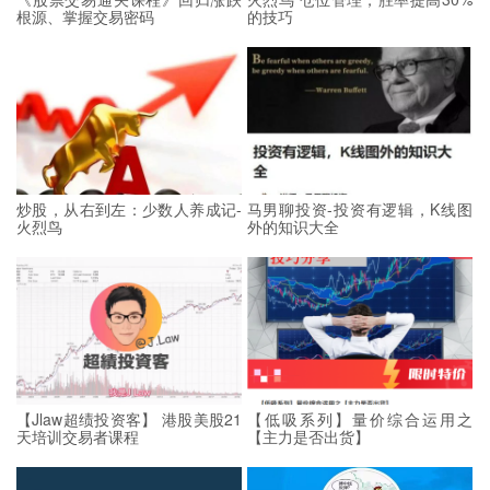
根源、掌握交易密码
的技巧
炒股，从右到左：少数人养成记-
马男聊投资-投资有逻辑，K线图
火烈鸟
外的知识大全
【Jlaw超绩投资客】 港股美股21
【低吸系列】量价综合运用之
天培训交易者课程
【主力是否出货】