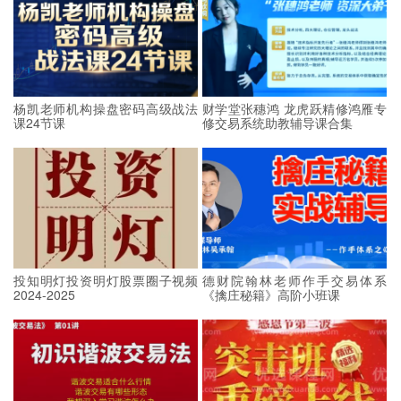
杨凯老师机构操盘密码高级战法
财学堂张穗鸿 龙虎跃精修鸿雁专
课24节课
修交易系统助教辅导课合集
投知明灯投资明灯股票圈子视频
德财院翰林老师作手交易体系
2024-2025
《擒庄秘籍》高阶小班课