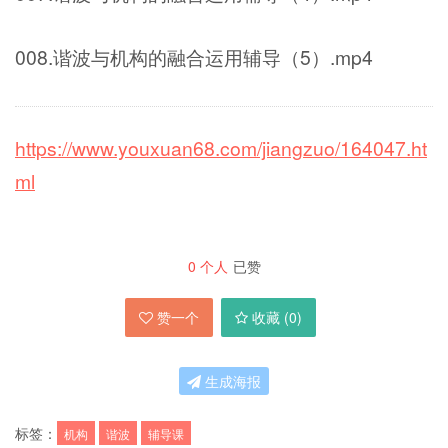
008.谐波与机构的融合运用辅导（5）.mp4
https://www.youxuan68.com/jiangzuo/164047.ht
ml
0
个人
已赞
赞一个
收藏 (
0
)
生成海报
标签：
机构
谐波
辅导课