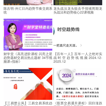
陈吉明-外汇日内趋势节奏交易系
龙头战法龙头狙击手情绪周期龙
统
头战法和趋势核心22课视频
财学堂《高亮进阶课程 闪亮之星
【百年一人】百年一人之绝对实
趋势题材交易法热点题材 34节视
战时空趋势线视频2024.12-
频课+指标》
2025.12
【三易楚云风】三易交易系统趋
《股票交易通关课程》回归涨跌