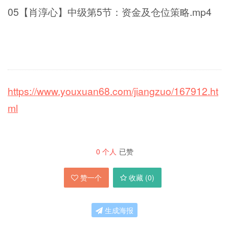
05【肖淳心】中级第5节：资金及仓位策略.mp4
https://www.youxuan68.com/jiangzuo/167912.ht
ml
0
个人
已赞
赞一个
收藏 (
0
)
生成海报