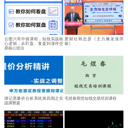
云图六哥中级课程，短线实战核
爱财社韩忠彦《主力擒龙涨停
心逻辑，从盯盘、复盘到涨停交
板》
易核心技法
谭记恩量价分析系统第四期之实
毛煜春期货短线交易培训课程
战调整篇