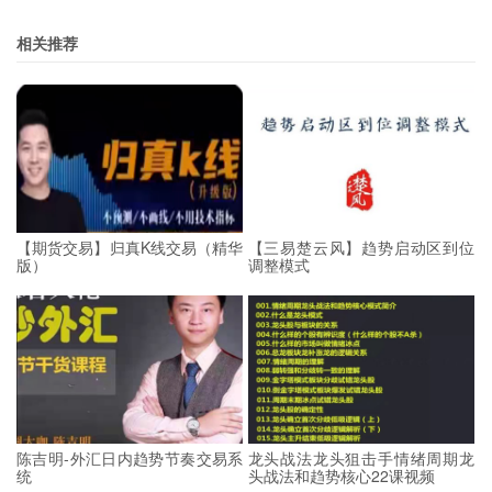
相关推荐
【期货交易】归真K线交易（精华
【三易楚云风】趋势启动区到位
版）
调整模式
陈吉明-外汇日内趋势节奏交易系
龙头战法龙头狙击手情绪周期龙
统
头战法和趋势核心22课视频