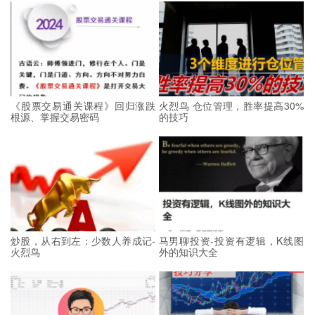
《股票交易通关课程》回归涨跌
火烈鸟 仓位管理，胜率提高30%
根源、掌握交易密码
的技巧
炒股，从右到左：少数人养成记-
马男聊投资-投资有逻辑，K线图
火烈鸟
外的知识大全