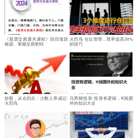
《股票交易通关课程》回归涨跌
火烈鸟 仓位管理，胜率提高30%
根源、掌握交易密码
的技巧
炒股，从右到左：少数人养成记-
马男聊投资-投资有逻辑，K线图
火烈鸟
外的知识大全