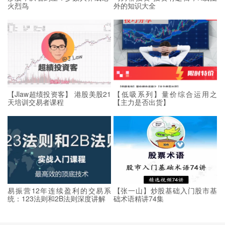
火烈鸟
外的知识大全
【Jlaw超绩投资客】 港股美股21
【低吸系列】量价综合运用之
天培训交易者课程
【主力是否出货】
易振营12年连续盈利的交易系
【张一山】炒股基础入门股市基
统：123法则和2B法则深度讲解
础术语精讲74集