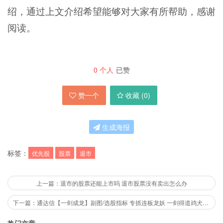
绍，通过上文介绍希望能够对大家有所帮助，感谢
阅读。
0
个人
已赞
赞一个
收藏 (
0
)
生成海报
标签：
优先股
股票
退市
上一篇：退市的股票还能上市吗 退市股票没有卖出怎么办
下一篇：通达信【一剑成龙】副图/选股指标 专抓连板龙妖 一剑得道鸡犬升天
热门文章