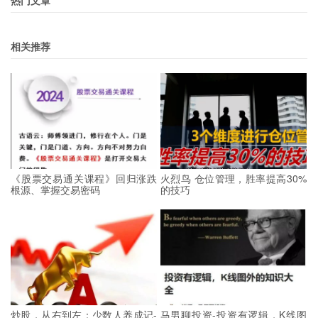
相关推荐
《股票交易通关课程》回归涨跌
火烈鸟 仓位管理，胜率提高30%
根源、掌握交易密码
的技巧
炒股，从右到左：少数人养成记-
马男聊投资-投资有逻辑，K线图