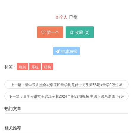
0
个人
已赞
赞一个
收藏 (
0
)
生成海报
标签：
框架
系统
结构
上一篇：量学云讲堂金城李亚民量学擒龙伏击龙头第56期+量学9段位课
下一篇：量学云讲堂王岩江宇龙2024年第53期视频 主课正课系统课+收评
热门文章
相关推荐