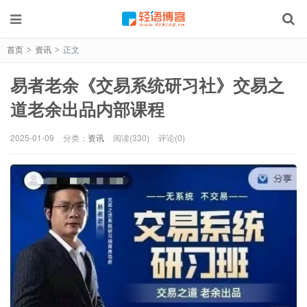
首页
资讯
正文
>
>
易者老余《交易系统研习社》交易之
道老余出品内部课程
2025-01-09
分类：
资讯
阅读(330)
评论(0)