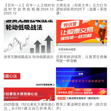
【百年一人】百年一人之绝对实
大周先生（邻居大爷）主力行为
战时空趋势线视频2024.12-
逻辑训练营2025下（直播＋系统
2025.12
课）
游资无脑低吸战法 轮动低吸战法
交易驾校训练营，让股票交易像
驾驶一样流畅
2025新版《52位著名大佬悟道心
辉哥三重滤网交易技术（跟庄技
法，从0到1建立自己的体系》
术）