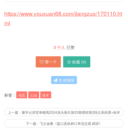
https://www.youxuan68.com/jiangzuo/170110.ht
ml
0
个人
已赞
赞一个
收藏 (
0
)
生成海报
标签：
动态
心法
技术
上一篇：量学云讲堂单晓禹2024龙头骑兵第23期课程第2段位系统课+收评
下一篇：飞云金教《盘口及机构订单流交易 精讲》