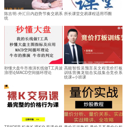
陈吉明-外汇日内趋势节奏交易系
所长课堂交易课程适用币圈
统
秒懂大盘牛市推演长线做T工具波
高能智投吴预言吴文程竞价打板
浪理论MACD空间循环理论
训练营擒龙狙击实战集合竞价系
统课+小班课
TRADER K|老K 裸K交易课价格
量价实战教程 量价关系量价分析