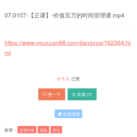
07.0107-【正课】-价值百万的时间管理课.mp4
https://www.youxuan68.com/jiangzuo/162364.ht
ml
0
个人
已赞
赞一个
收藏 (
0
)
生成海报
标签：
交易市场
原版
道法