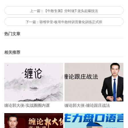
上一篇：【牛散专属】分时做T-龙头起爆技法
下一篇：容维学堂-板哥牛散特训营量化训练正式班
热门文章
相关推荐
缠论郭大侠-实战圈圈内课
缠论郭大侠-缠论跟庄战法