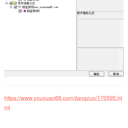
https://www.youxuan68.com/jiangzuo/170595.ht
ml