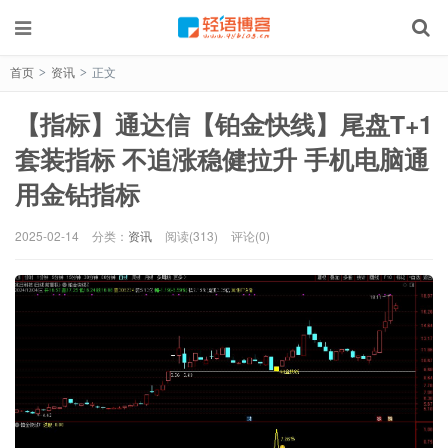
首页
资讯
正文
>
>
【指标】通达信【铂金快线】尾盘T+1
套装指标 不追涨稳健拉升 手机电脑通
用金钻指标
2025-02-14
分类：
资讯
阅读(313)
评论(0)