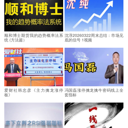
顺和博士期货我的趋势概率法系
沈淳20260322周末总结：市场见
统 (方法篇）
底的信号 1视频
爱财社韩忠彦《主力擒龙涨停
冯国磊涨停擒龙擒牛密码线上全
板》
套指标